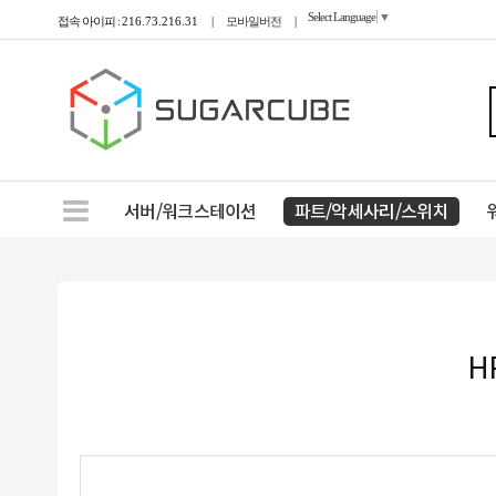
Select Language
▼
접속 아이피 :
216.73.216.31
|
모바일버전
|
서버/워크스테이션
파트/악세사리/스위치
HP