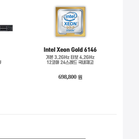
153,100
원