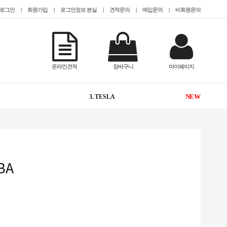
로그인
|
회원가입
|
로그인정보 분실
|
견적문의
|
매입문의
|
비회원문의
-
1. @EPYC
2
2. @HDD 미장착
온라인견적
장바구니
마이페이지
NEW
3. TESLA
1
4. @2.5인치(sff)
1
5. CISCO
NEW
6. #TeslaA100
HBA
NEW
7. #gpu서버임대
1
8. #2933y
2
9. QUADRO