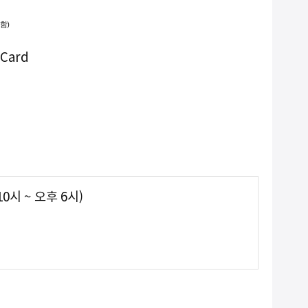
함)
2
10. @13000개 이하
 Card
0시 ~ 오후 6시)