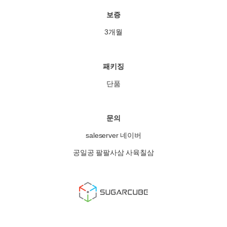
보증
3개월
패키징
단품
문의
saleserver 네이버
공일공 팔팔사삼 사육칠삼