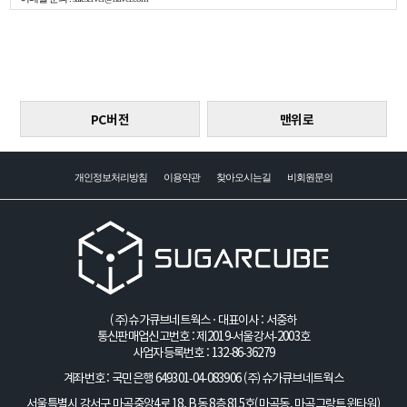
PC버전
맨위로
개인정보처리방침
이용약관
찾아오시는길
비회원문의
(주)슈가큐브네트웍스 · 대표이사 : 서중하
통신판매업신고번호 : 제2019-서울강서-2003호
사업자등록번호 : 132-86-36279
계좌번호 : 국민은행 649301-04-083906
(주)슈가큐브네트웍스
서울특별시 강서구 마곡중앙4로 18, B동 8층 815호(마곡동, 마곡그랑트윈타워)