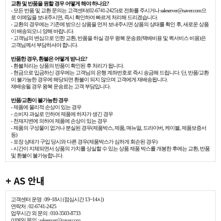
교환 및 반품을 원할 경우 어떻게 해야 하나요?
- 모든 반품 및 교환 문의는 고객센터(02-6741-2425)로 전화를 주시거나 saleserver@naver.com으
로 이메일을 보내주시면, 즉시 확인하여 빠르게 처리해 드리겠습니다.
- 교환의 경우에는 기존에 받으신 상품을 먼저 보내주시면 상품의 상태를 확인 후, 새로운 상품
이 배송되오니 양해 바랍니다.
- 고객님의 변심으로 인한 교환, 반품을 하실 경우 왕복 운송료(택배비용 및 퀵서비스 비용)은
고객님께서 부담하셔야 합니다.
반품한 경우, 환불은 어떻게 받나요?
- 환불처리는 상품의 반품이 확인된 후 처리가 됩니다.
- 현금으로 입금하신 경우에는 고객님의 은행 계좌번호로 즉시 송금해 드립니다. 단, 반품/교환
이 불가능한 경우에 해당되면 환불이 되지 않으며 고객에게 재배송됩니다.
재배송될 경우 왕복 운송료는 고객 부담입니다.
반품/교환이 불가능한 경우
- 제품에 물리적 손상이 있는 경우
- 소비자 과실로 인하여 제품에 하자가 생긴 경우
- 천재지변에 의하여 제품에 손상이 있는 경우
- 제품의 구성물이 없거나 분실된 경우(제품박스, 제품, 매뉴얼, 드라이버, 케이블, 제품보증서
등)
- 포장 상태가 구입 당시와 다른 경우(제품박스가 심하게 회손된 경우)
- 시간이 지체되면서 상품의 가치를 상실할 수 있는 상품 제품 박스를 개봉한 후에는 교환, 반품
및 환불이 불가능합니다.
+ AS 안내
고객센터 운영 : 09~18시 (점심시간 13~14시)
연락처 : 02-6741-2425
업무시간 외 문의 : 010-3503-8733
이메일 문의 :
saleserver@naver.com