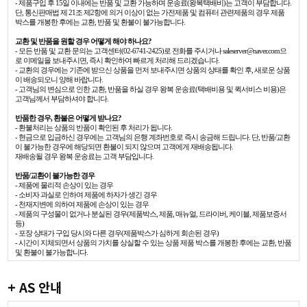
- 제품구입 후 15일 이내에는 반품 및 교환 가능하며 운송료(왕복택배비)는 고객이 부담합니다.
단, 통신판매법 제 21조 제2항에 의거 이상이 없는 가전제품 및 컴퓨터 관련제품의 경우 제품
박스를 개봉한 후에는 교환, 반품 및 환불이 불가능합니다.
교환 및 반품을 원할 경우 어떻게 해야 하나요?
- 모든 반품 및 교환 문의는 고객센터(02-6741-2425)로 전화를 주시거나 saleserver@naver.com으
로 이메일을 보내주시면, 즉시 확인하여 빠르게 처리해 드리겠습니다.
- 교환의 경우에는 기존에 받으신 상품을 먼저 보내주시면 상품의 상태를 확인 후, 새로운 상품
이 배송되오니 양해 바랍니다.
- 고객님의 변심으로 인한 교환, 반품을 하실 경우 왕복 운송료(택배비용 및 퀵서비스 비용)은
고객님께서 부담하셔야 합니다.
반품한 경우, 환불은 어떻게 받나요?
- 환불처리는 상품의 반품이 확인된 후 처리가 됩니다.
- 현금으로 입금하신 경우에는 고객님의 은행 계좌번호로 즉시 송금해 드립니다. 단, 반품/교환
이 불가능한 경우에 해당되면 환불이 되지 않으며 고객에게 재배송됩니다.
재배송될 경우 왕복 운송료는 고객 부담입니다.
반품/교환이 불가능한 경우
- 제품에 물리적 손상이 있는 경우
- 소비자 과실로 인하여 제품에 하자가 생긴 경우
- 천재지변에 의하여 제품에 손상이 있는 경우
- 제품의 구성물이 없거나 분실된 경우(제품박스, 제품, 매뉴얼, 드라이버, 케이블, 제품보증서
등)
- 포장 상태가 구입 당시와 다른 경우(제품박스가 심하게 회손된 경우)
- 시간이 지체되면서 상품의 가치를 상실할 수 있는 상품 제품 박스를 개봉한 후에는 교환, 반품
및 환불이 불가능합니다.
+ AS 안내