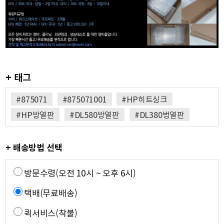
+ 태그
#875071
#875071001
#HP히트싱크
#HP방열판
#DL580방열판
#DL380벙열판
+ 배송방법 선택
방문수령(오전 10시 ~ 오후 6시)
택배(무료배송)
퀵서비스(착불)