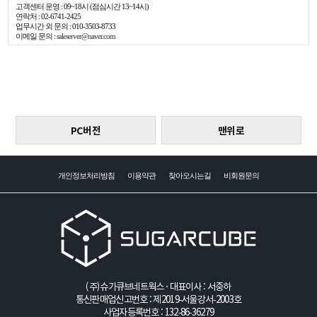
고객센터 운영 : 09~18시 (점심시간 13~14시)
연락처 : 02-6741-2425
업무시간 외 문의 : 010-3503-8733
이메일 문의 :
saleserver@naver.com
PC버전
맨위로
개인정보처리방침
이용약관
찾아오시는길
비회원문의
(주)슈가큐브네트웍스 · 대표이사 : 서중하
통신판매업신고번호 : 제2019-서울강서-2003호
사업자등록번호 : 132-86-36279