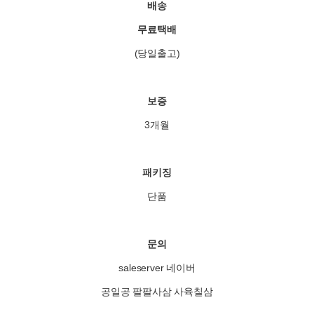
배송
무료택배
(당일출고)
보증
3개월
패키징
단품
문의
saleserver 네이버
공일공 팔팔사삼 사육칠삼