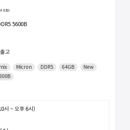
세 포함)
-
9. #2933y
R5 5600B
NEW
10. #gpu서버
일출고
nix
Micron
DDR5
64GB
New
800B
0시 ~ 오후 6시)