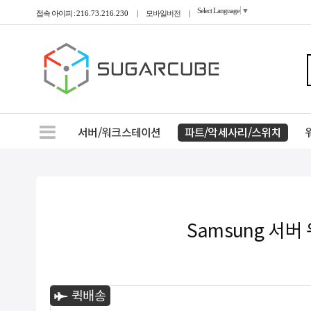
Select Language
▼
접속 아이피 :
216.73.216.230
|
모바일버전
|
서버/워크스테이션
파트/악세사리/스위치
Samsung 서버 
퀵배송