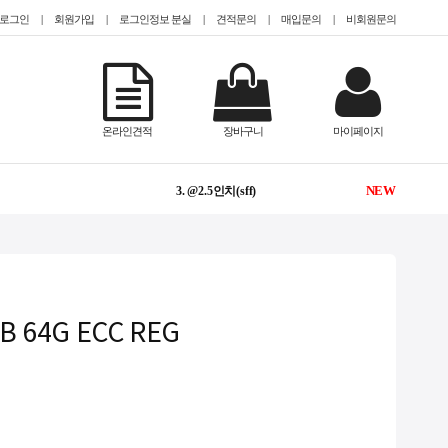
로그인
|
회원가입
|
로그인정보 분실
|
견적문의
|
매입문의
|
비회원문의
-
1. TESLA
온라인견적
장바구니
마이페이지
NEW
2. @epyc
NEW
3. @2.5인치(sff)
NEW
4. @hdd 미장착
1
5. #Teslaa100
 64G ECC REG
NEW
6. #GPU서버임대
-
7. CISCO
-
8. QUADRO