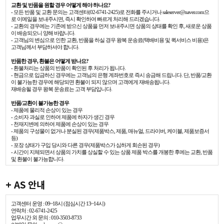
교환 및 반품을 원할 경우 어떻게 해야 하나요?
- 모든 반품 및 교환 문의는 고객센터(02-6741-2425)로 전화를 주시거나 saleserver@naver.com으
로 이메일을 보내주시면, 즉시 확인하여 빠르게 처리해 드리겠습니다.
- 교환의 경우에는 기존에 받으신 상품을 먼저 보내주시면 상품의 상태를 확인 후, 새로운 상품
이 배송되오니 양해 바랍니다.
- 고객님의 변심으로 인한 교환, 반품을 하실 경우 왕복 운송료(택배비용 및 퀵서비스 비용)은
고객님께서 부담하셔야 합니다.
반품한 경우, 환불은 어떻게 받나요?
- 환불처리는 상품의 반품이 확인된 후 처리가 됩니다.
- 현금으로 입금하신 경우에는 고객님의 은행 계좌번호로 즉시 송금해 드립니다. 단, 반품/교환
이 불가능한 경우에 해당되면 환불이 되지 않으며 고객에게 재배송됩니다.
재배송될 경우 왕복 운송료는 고객 부담입니다.
반품/교환이 불가능한 경우
- 제품에 물리적 손상이 있는 경우
- 소비자 과실로 인하여 제품에 하자가 생긴 경우
- 천재지변에 의하여 제품에 손상이 있는 경우
- 제품의 구성물이 없거나 분실된 경우(제품박스, 제품, 매뉴얼, 드라이버, 케이블, 제품보증서
등)
- 포장 상태가 구입 당시와 다른 경우(제품박스가 심하게 회손된 경우)
- 시간이 지체되면서 상품의 가치를 상실할 수 있는 상품 제품 박스를 개봉한 후에는 교환, 반품
및 환불이 불가능합니다.
+ AS 안내
고객센터 운영 : 09~18시 (점심시간 13~14시)
연락처 : 02-6741-2425
업무시간 외 문의 : 010-3503-8733