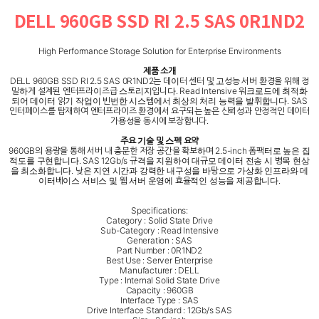
DELL 960GB SSD RI 2.5 SAS 0R1ND2
High Performance Storage Solution for Enterprise Environments
제품 소개
DELL 960GB SSD RI 2.5 SAS 0R1ND2는 데이터 센터 및 고성능 서버 환경을 위해 정
밀하게 설계된 엔터프라이즈급 스토리지입니다. Read Intensive 워크로드에 최적화
되어 데이터 읽기 작업이 빈번한 시스템에서 최상의 처리 능력을 발휘합니다. SAS
인터페이스를 탑재하여 엔터프라이즈 환경에서 요구되는 높은 신뢰성과 안정적인 데이터
가용성을 동시에 보장합니다.
주요 기술 및 스펙 요약
960GB의 용량을 통해 서버 내 충분한 저장 공간을 확보하며 2.5-inch 폼팩터로 높은 집
적도를 구현합니다. SAS 12Gb/s 규격을 지원하여 대규모 데이터 전송 시 병목 현상
을 최소화합니다. 낮은 지연 시간과 강력한 내구성을 바탕으로 가상화 인프라와 데
이터베이스 서비스 및 웹 서버 운영에 효율적인 성능을 제공합니다.
Specifications:
Category : Solid State Drive
Sub-Category : Read Intensive
Generation : SAS
Part Number : 0R1ND2
Best Use : Server Enterprise
Manufacturer : DELL
Type : Internal Solid State Drive
Capacity : 960GB
Interface Type : SAS
Drive Interface Standard : 12Gb/s SAS