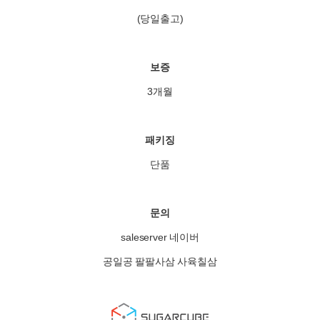
(당일출고)
보증
3개월
패키징
단품
문의
saleserver 네이버
공일공 팔팔사삼 사육칠삼