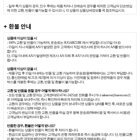
- 일부 특가 상품의 경우, 인수 후에는 제품 하자나 오배송의 경우를 제외한 고객님의 단순변심
에 의한 교환, 반품이 불가능할 수 있사오니, 각 상품의 상품상세정보를 꼭 참조하십시오.
+ 환불 안내
상품에 이상이 있을 시
- 100% 교환 및 반품이 가능하며, 운송료는 SUGARCUBE 에서 부담합니다.(15일 이내)
- 15일이 지나 제품에 A/S가 발생한 경우 고객께서 직접 제조사에 문의 하시어 A/S를 받으셔야
합니다.
단, 15일 이내에 A/S가 발생하면 제조사 A/S 의뢰 후 A/S기사의 판정을 거쳐야 교환 및 반품이
됩니다.
상품에 이상이 없을 시
- 제품구입 후 15일 이내에는 반품 및 교환 가능하며 운송료(왕복택배비)는 고객이 부담합니다.
단, 통신판매법 제 21조 제2항에 의거 이상이 없는 가전제품 및 컴퓨터 관련제품의 경우 제품
박스를 개봉한 후에는 교환, 반품 및 환불이 불가능합니다.
교환 및 반품을 원할 경우 어떻게 해야 하나요?
- 모든 반품 및 교환 문의는 고객센터(02-6741-2425)로 전화를 주시거나 saleserver@naver.com으
로 이메일을 보내주시면, 즉시 확인하여 빠르게 처리해 드리겠습니다.
- 교환의 경우에는 기존에 받으신 상품을 먼저 보내주시면 상품의 상태를 확인 후, 새로운 상품
이 배송되오니 양해 바랍니다.
- 고객님의 변심으로 인한 교환, 반품을 하실 경우 왕복 운송료(택배비용 및 퀵서비스 비용)은
고객님께서 부담하셔야 합니다.
반품한 경우, 환불은 어떻게 받나요?
- 환불처리는 상품의 반품이 확인된 후 처리가 됩니다.
- 현금으로 입금하신 경우에는 고객님의 은행 계좌번호로 즉시 송금해 드립니다. 단, 반품/교환
이 불가능한 경우에 해당되면 환불이 되지 않으며 고객에게 재배송됩니다.