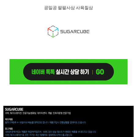
공일공 팔팔사삼 사육칠삼