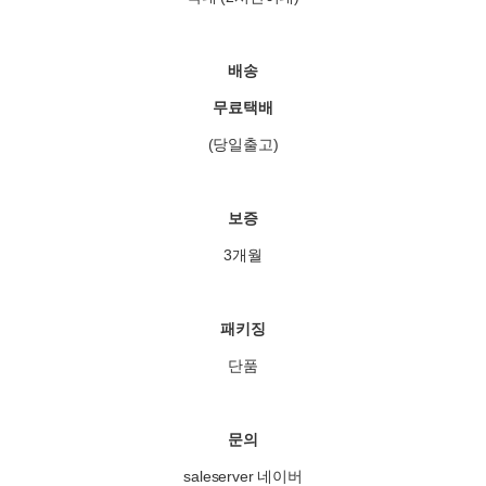
배송
무료택배
(당일출고)
보증
3개월
패키징
단품
문의
saleserver 네이버