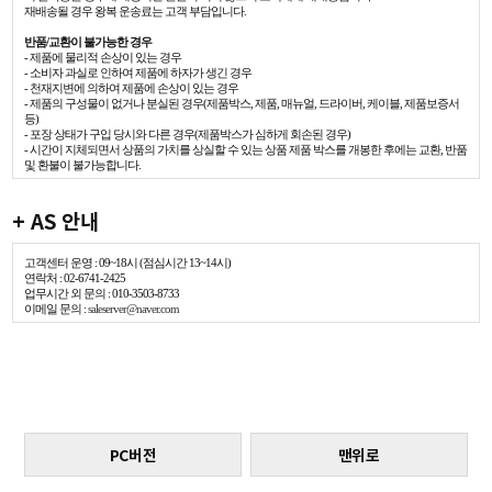
재배송될 경우 왕복 운송료는 고객 부담입니다.
반품/교환이 불가능한 경우
- 제품에 물리적 손상이 있는 경우
- 소비자 과실로 인하여 제품에 하자가 생긴 경우
- 천재지변에 의하여 제품에 손상이 있는 경우
- 제품의 구성물이 없거나 분실된 경우(제품박스, 제품, 매뉴얼, 드라이버, 케이블, 제품보증서
등)
- 포장 상태가 구입 당시와 다른 경우(제품박스가 심하게 회손된 경우)
- 시간이 지체되면서 상품의 가치를 상실할 수 있는 상품 제품 박스를 개봉한 후에는 교환, 반품
및 환불이 불가능합니다.
+ AS 안내
고객센터 운영 : 09~18시 (점심시간 13~14시)
연락처 : 02-6741-2425
업무시간 외 문의 : 010-3503-8733
이메일 문의 :
saleserver@naver.com
PC버전
맨위로