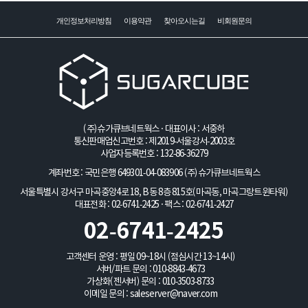
개인정보처리방침
이용약관
찾아오시는길
비회원문의
(주)슈가큐브네트웍스 · 대표이사 : 서중하
통신판매업신고번호 : 제2019-서울강서-2003호
사업자등록번호 : 132-86-36279
계좌번호 : 국민은행 649301-04-083906
(주)슈가큐브네트웍스
서울특별시 강서구 마곡중앙4로 18, B동 8층 815호(마곡동, 마곡그랑트윈타워)
대표전화 : 02-6741-2425 · 팩스 : 02-6741-2427
02-6741-2425
고객센터 운영 : 평일 09~18시 (점심시간 13~14시)
서버/파트 문의 :
010-8843-4673
가상화(젠서버) 문의 :
010-3503-8733
이메일 문의 :
saleserver@naver.com