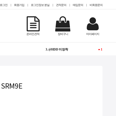
로그인
|
회원가입
|
로그인정보 분실
|
견적문의
|
매입문의
|
비회원문의
1
1. @EPYC
NEW
2. #teslaa100
온라인견적
장바구니
마이페이지
1
3. @HDD 미장착
NEW
4. Tesla
NEW
5. @2.5인치(sff)
1
6. CISCO
 SRM9E
1
7. QUADRO
-
8. @13000개 이하
-
9. @Tower