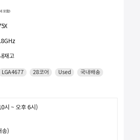
세 포함)
-
10. #2933y
75X
.8GHz
국내재고
LGA4677
28코어
Used
국내배송
0시 ~ 오후 6시)
송)