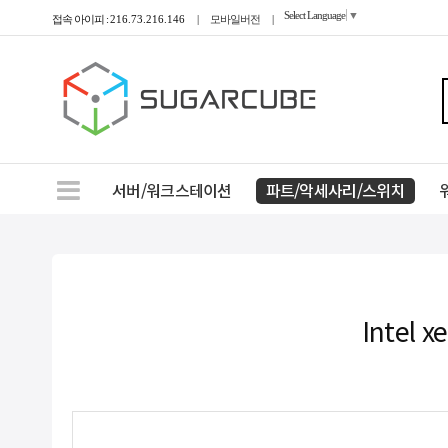
Select Language
▼
접속 아이피 :
216.73.216.146
|
모바일버전
|
서버/워크스테이션
파트/악세사리/스위치
Intel