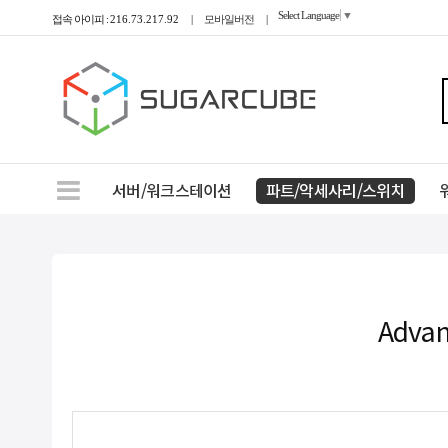
Select Language
▼
접속 아이피 :
216.73.217.92
|
모바일버전
|
서버/워크스테이션
파트/악세사리/스위치
Advan