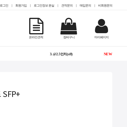
로그인
|
회원가입
|
로그인정보 분실
|
견적문의
|
매입문의
|
비회원문의
-
1. TESLA
NEW
2. @epyc
온라인견적
장바구니
마이페이지
NEW
3. @2.5인치(sff)
NEW
4. @hdd 미장착
1
5. #Teslaa100
NEW
6. #GPU서버임대
드 SFP+
-
7. CISCO
-
8. QUADRO
-
9. #2933y