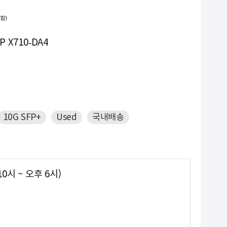
함)
NEW
10. #gpu서버
P X710-DA4
10G SFP+
Used
국내배송
0시 ~ 오후 6시)