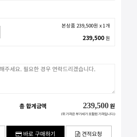
본상품
239,500
원
x
1
개
239,500
원
239,500
총 합계금액
원
(위 가격은 부가세가 포함된 가격입니다.)
바로 구매하기
견적요청