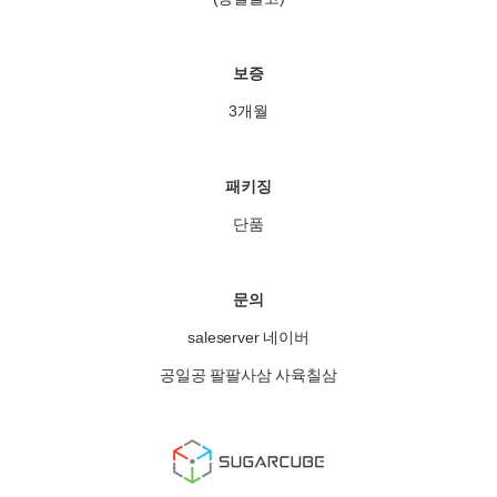
보증
3개월
패키징
단품
문의
saleserver 네이버
공일공 팔팔사삼 사육칠삼