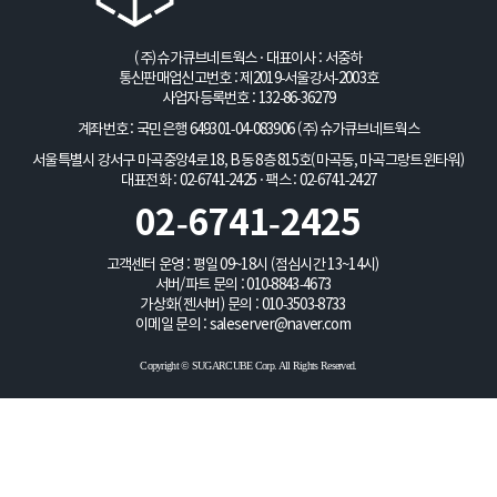
(주)슈가큐브네트웍스 · 대표이사 : 서중하
통신판매업신고번호 : 제2019-서울강서-2003호
사업자등록번호 : 132-86-36279
계좌번호 : 국민은행 649301-04-083906
(주)슈가큐브네트웍스
서울특별시 강서구 마곡중앙4로 18, B동 8층 815호(마곡동, 마곡그랑트윈타워)
대표전화 : 02-6741-2425 · 팩스 : 02-6741-2427
02-6741-2425
고객센터 운영 : 평일 09~18시 (점심시간 13~14시)
서버/파트 문의 :
010-8843-4673
가상화(젠서버) 문의 :
010-3503-8733
이메일 문의 :
saleserver@naver.com
Copyright © SUGARCUBE Corp. All Rights Reserved.