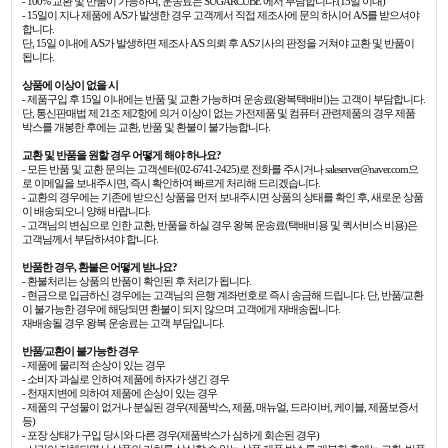
- 100% 교환 및 반품이 가능하며, 운송료는 SUGARCUBE 에서 부담합니다.(15일 이내)
- 15일이 지나 제품에 A/S가 발생한 경우 고객께서 직접 제조사에 문의 하시어 A/S를 받으셔야
합니다.
단, 15일 이내에 A/S가 발생하면 제조사 A/S 의뢰 후 A/S기사의 판정을 거쳐야 교환 및 반품이
됩니다.
상품에 이상이 없을 시
- 제품구입 후 15일 이내에는 반품 및 교환 가능하며 운송료(왕복택배비)는 고객이 부담합니다.
단, 통신판매법 제 21조 제2항에 의거 이상이 없는 가전제품 및 컴퓨터 관련제품의 경우 제품
박스를 개봉한 후에는 교환, 반품 및 환불이 불가능합니다.
교환 및 반품을 원할 경우 어떻게 해야 하나요?
- 모든 반품 및 교환 문의는 고객센터(02-6741-2425)로 전화를 주시거나 saleserver@naver.com으
로 이메일을 보내주시면, 즉시 확인하여 빠르게 처리해 드리겠습니다.
- 교환의 경우에는 기존에 받으신 상품을 먼저 보내주시면 상품의 상태를 확인 후, 새로운 상품
이 배송되오니 양해 바랍니다.
- 고객님의 변심으로 인한 교환, 반품을 하실 경우 왕복 운송료(택배비용 및 퀵서비스 비용)은
고객님께서 부담하셔야 합니다.
반품한 경우, 환불은 어떻게 받나요?
- 환불처리는 상품의 반품이 확인된 후 처리가 됩니다.
- 현금으로 입금하신 경우에는 고객님의 은행 계좌번호로 즉시 송금해 드립니다. 단, 반품/교환
이 불가능한 경우에 해당되면 환불이 되지 않으며 고객에게 재배송됩니다.
재배송될 경우 왕복 운송료는 고객 부담입니다.
반품/교환이 불가능한 경우
- 제품에 물리적 손상이 있는 경우
- 소비자 과실로 인하여 제품에 하자가 생긴 경우
- 천재지변에 의하여 제품에 손상이 있는 경우
- 제품의 구성물이 없거나 분실된 경우(제품박스, 제품, 매뉴얼, 드라이버, 케이블, 제품보증서
등)
- 포장 상태가 구입 당시와 다른 경우(제품박스가 심하게 회손된 경우)