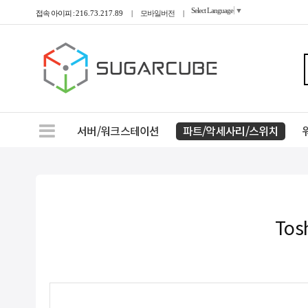
Select Language
▼
접속 아이피 :
216.73.217.89
|
모바일버전
|
서버/워크스테이션
파트/악세사리/스위치
Tos