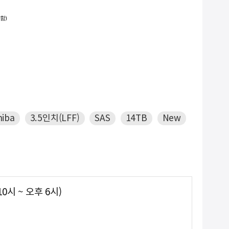
함)
-
10. #2933y
hiba
3.5인치(LFF)
SAS
14TB
New
0시 ~ 오후 6시)