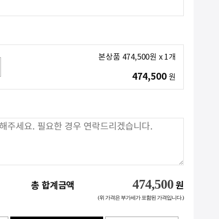
본상품
474,500
원
x
1
개
474,500
원
474,500
총 합계금액
원
(위 가격은 부가세가 포함된 가격입니다.)