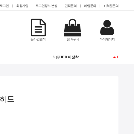
로그인
|
회원가입
|
로그인정보 분실
|
견적문의
|
매입문의
|
비회원문의
1
1. @EPYC
NEW
2. #teslaa100
온라인견적
장바구니
마이페이지
1
3. @HDD 미장착
NEW
4. Tesla
NEW
5. @2.5인치(sff)
1
6. CISCO
용량하드
1
7. QUADRO
-
8. @13000개 이하
-
9. @Tower