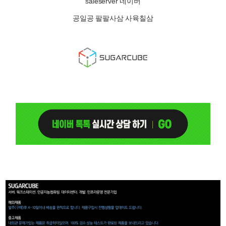
saleserver 네이버
공일공 팔팔사삼 사육칠삼