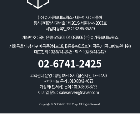
(주)슈가큐브네트웍스 · 대표이사 : 서중하
통신판매업신고번호 : 제2019-서울강서-2003호
사업자등록번호 : 132-86-36279
계좌번호 : 국민은행 649301-04-083906
(주)슈가큐브네트웍스
서울특별시 강서구 마곡중앙4로 18, B동 8층 815호(마곡동, 마곡그랑트윈타워)
대표전화 : 02-6741-2425 · 팩스 : 02-6741-2427
02-6741-2425
고객센터 운영 : 평일 09~18시 (점심시간 13~14시)
서버/파트 문의 :
010-8843-4673
가상화(젠서버) 문의 :
010-3503-8733
이메일 문의 :
saleserver@naver.com
Copyright © SUGARCUBE Corp. All Rights Reserved.