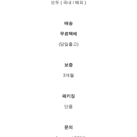
모두 ( 국내 / 해외 )
배송
무료택배
(당일출고)
보증
3개월
패키징
단품
문의