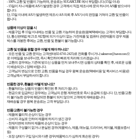
- 100% 교환 및 반품이 가능하며, 운송료는 SUGARCUBE 에서 부담합니다.(15일 이내)
- 15일이 지나 제품에 A/S가 발생한 경우 고객께서 직접 제조사에 문의 하시어 A/S를 받으셔야
합니다.
단, 15일 이내에 A/S가 발생하면 제조사 A/S 의뢰 후 A/S기사의 판정을 거쳐야 교환 및 반품이
됩니다.
상품에 이상이 없을 시
- 제품구입 후 15일 이내에는 반품 및 교환 가능하며 운송료(왕복택배비)는 고객이 부담합니다.
단, 통신판매법 제 21조 제2항에 의거 이상이 없는 가전제품 및 컴퓨터 관련제품의 경우 제품
박스를 개봉한 후에는 교환, 반품 및 환불이 불가능합니다.
교환 및 반품을 원할 경우 어떻게 해야 하나요?
- 모든 반품 및 교환 문의는 고객센터(02-6741-2425)로 전화를 주시거나 saleserver@naver.com으
로 이메일을 보내주시면, 즉시 확인하여 빠르게 처리해 드리겠습니다.
- 교환의 경우에는 기존에 받으신 상품을 먼저 보내주시면 상품의 상태를 확인 후, 새로운 상품
이 배송되오니 양해 바랍니다.
- 고객님의 변심으로 인한 교환, 반품을 하실 경우 왕복 운송료(택배비용 및 퀵서비스 비용)은
고객님께서 부담하셔야 합니다.
반품한 경우, 환불은 어떻게 받나요?
- 환불처리는 상품의 반품이 확인된 후 처리가 됩니다.
- 현금으로 입금하신 경우에는 고객님의 은행 계좌번호로 즉시 송금해 드립니다. 단, 반품/교환
이 불가능한 경우에 해당되면 환불이 되지 않으며 고객에게 재배송됩니다.
재배송될 경우 왕복 운송료는 고객 부담입니다.
반품/교환이 불가능한 경우
- 제품에 물리적 손상이 있는 경우
- 소비자 과실로 인하여 제품에 하자가 생긴 경우
- 천재지변에 의하여 제품에 손상이 있는 경우
- 제품의 구성물이 없거나 분실된 경우(제품박스, 제품, 매뉴얼, 드라이버, 케이블, 제품보증서
등)
- 포장 상태가 구입 당시와 다른 경우(제품박스가 심하게 회손된 경우)