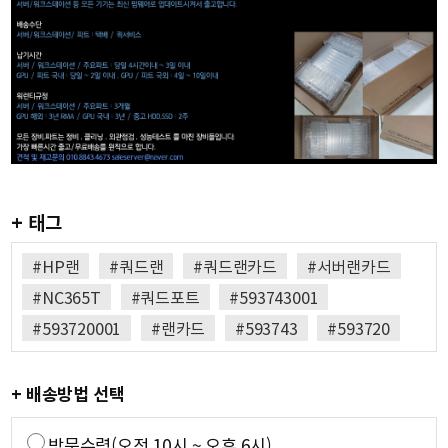
+ 태그
#HP랜
#쿼드랜
#쿼드랜카드
#서버랜카드
#NC365T
#쿼드포트
#593743001
#593720001
#랜카드
#593743
#593720
+ 배송방법 선택
방문수령(오전 10시 ~ 오후 6시)