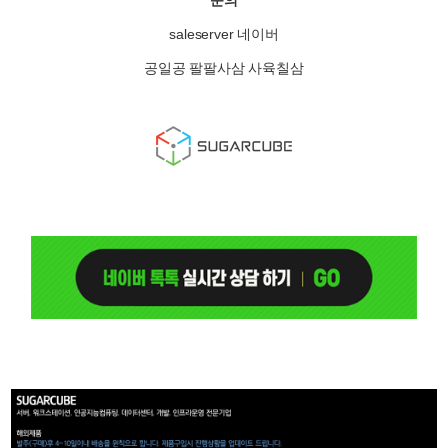
문의
saleserver 네이버
공일공 팔팔사삼 사육칠삼