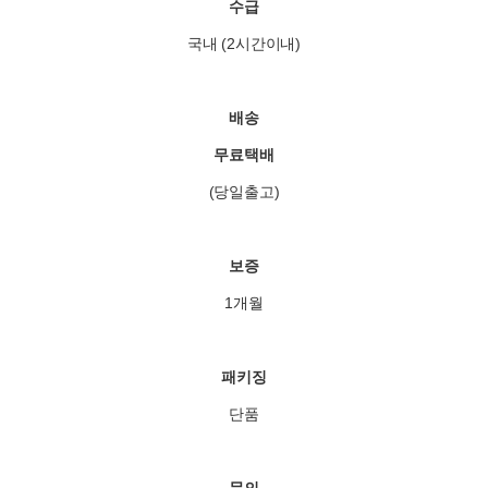
수급
국내 (2시간이내)
배송
무료택배
(당일출고)
보증
1개월
패키징
단품