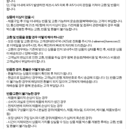
합니다.
단, 15일 이내에 A/S가 발생하면 제조사 A/S 의뢰 후 A/S기사의 판정을 거쳐야 교환 및 반품이
됩니다.
상품에 이상이 없을 시
- 제품구입 후 15일 이내에는 반품 및 교환 가능하며 운송료(왕복택배비)는 고객이 부담합니다.
단, 통신판매법 제 21조 제2항에 의거 이상이 없는 가전제품 및 컴퓨터 관련제품의 경우 제품
박스를 개봉한 후에는 교환, 반품 및 환불이 불가능합니다.
교환 및 반품을 원할 경우 어떻게 해야 하나요?
- 모든 반품 및 교환 문의는 고객센터(02-6741-2425)로 전화를 주시거나 saleserver@naver.com으
로 이메일을 보내주시면, 즉시 확인하여 빠르게 처리해 드리겠습니다.
- 교환의 경우에는 기존에 받으신 상품을 먼저 보내주시면 상품의 상태를 확인 후, 새로운 상품
이 배송되오니 양해 바랍니다.
- 고객님의 변심으로 인한 교환, 반품을 하실 경우 왕복 운송료(택배비용 및 퀵서비스 비용)은
고객님께서 부담하셔야 합니다.
반품한 경우, 환불은 어떻게 받나요?
- 환불처리는 상품의 반품이 확인된 후 처리가 됩니다.
- 현금으로 입금하신 경우에는 고객님의 은행 계좌번호로 즉시 송금해 드립니다. 단, 반품/교환
이 불가능한 경우에 해당되면 환불이 되지 않으며 고객에게 재배송됩니다.
재배송될 경우 왕복 운송료는 고객 부담입니다.
반품/교환이 불가능한 경우
- 제품에 물리적 손상이 있는 경우
- 소비자 과실로 인하여 제품에 하자가 생긴 경우
- 천재지변에 의하여 제품에 손상이 있는 경우
- 제품의 구성물이 없거나 분실된 경우(제품박스, 제품, 매뉴얼, 드라이버, 케이블, 제품보증서
등)
- 포장 상태가 구입 당시와 다른 경우(제품박스가 심하게 회손된 경우)
- 시간이 지체되면서 상품의 가치를 상실할 수 있는 상품 제품 박스를 개봉한 후에는 교환, 반품
및 환불이 불가능합니다.