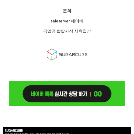
문의
saleserver 네이버
공일공 팔팔사삼 사육칠삼