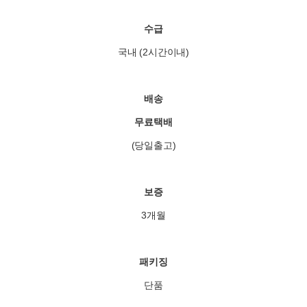
수급
국내 (2시간이내)
배송
무료택배
(당일출고)
보증
3개월
패키징
단품