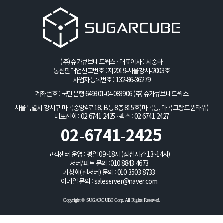
(주)슈가큐브네트웍스 · 대표이사 : 서중하
통신판매업신고번호 : 제2019-서울강서-2003호
사업자등록번호 : 132-86-36279
계좌번호 : 국민은행 649301-04-083906
(주)슈가큐브네트웍스
서울특별시 강서구 마곡중앙4로 18, B동 8층 815호(마곡동, 마곡그랑트윈타워)
대표전화 : 02-6741-2425 · 팩스 : 02-6741-2427
02-6741-2425
고객센터 운영 : 평일 09~18시 (점심시간 13~14시)
서버/파트 문의 :
010-8843-4673
가상화(젠서버) 문의 :
010-3503-8733
이메일 문의 :
saleserver@naver.com
Copyright © SUGARCUBE Corp. All Rights Reserved.