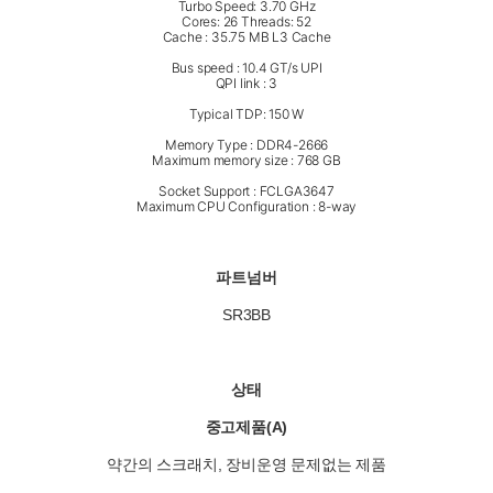
Turbo Speed: 3.70 GHz
Cores: 26 Threads: 52
Cache : 35.75 MB L3 Cache
Bus speed : 10.4 GT/s UPI
QPI link : 3
Typical TDP: 150 W
Memory Type : DDR4-2666
Maximum memory size : 768 GB
Socket Support : FCLGA3647
Maximum CPU Configuration : 8-way
파트넘버
SR3BB
상태
중고제품(A)
약간의 스크래치, 장비운영 문제없는 제품