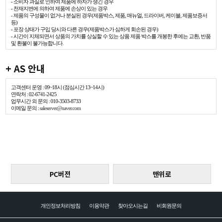
- 소비자 과실로 인하여 제품에 하자가 생긴 경우
- 천재지변에 의하여 제품에 손상이 있는 경우
- 제품의 구성물이 없거나 분실된 경우(제품박스, 제품, 매뉴얼, 드라이버, 케이블, 제품보증서
등)
- 포장 상태가 구입 당시와 다른 경우(제품박스가 심하게 회손된 경우)
- 시간이 지체되면서 상품의 가치를 상실할 수 있는 상품 제품 박스를 개봉한 후에는 교환, 반품
및 환불이 불가능합니다.
+ AS 안내
고객센터 운영 : 09~18시 (점심시간 13~14시)
연락처 : 02-6741-2425
업무시간 외 문의 : 010-3503-8733
이메일 문의 :
saleserver@naver.com
PC버전
맨위로
개인정보처리방침
이용약관
찾아오시는길
비회원문의