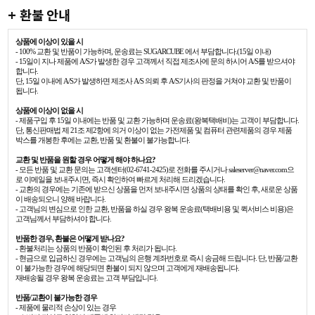
+ 환불 안내
상품에 이상이 있을 시
- 100% 교환 및 반품이 가능하며, 운송료는 SUGARCUBE 에서 부담합니다.(15일 이내)
- 15일이 지나 제품에 A/S가 발생한 경우 고객께서 직접 제조사에 문의 하시어 A/S를 받으셔야
합니다.
단, 15일 이내에 A/S가 발생하면 제조사 A/S 의뢰 후 A/S기사의 판정을 거쳐야 교환 및 반품이
됩니다.
상품에 이상이 없을 시
- 제품구입 후 15일 이내에는 반품 및 교환 가능하며 운송료(왕복택배비)는 고객이 부담합니다.
단, 통신판매법 제 21조 제2항에 의거 이상이 없는 가전제품 및 컴퓨터 관련제품의 경우 제품
박스를 개봉한 후에는 교환, 반품 및 환불이 불가능합니다.
교환 및 반품을 원할 경우 어떻게 해야 하나요?
- 모든 반품 및 교환 문의는 고객센터(02-6741-2425)로 전화를 주시거나 saleserver@naver.com으
로 이메일을 보내주시면, 즉시 확인하여 빠르게 처리해 드리겠습니다.
- 교환의 경우에는 기존에 받으신 상품을 먼저 보내주시면 상품의 상태를 확인 후, 새로운 상품
이 배송되오니 양해 바랍니다.
- 고객님의 변심으로 인한 교환, 반품을 하실 경우 왕복 운송료(택배비용 및 퀵서비스 비용)은
고객님께서 부담하셔야 합니다.
반품한 경우, 환불은 어떻게 받나요?
- 환불처리는 상품의 반품이 확인된 후 처리가 됩니다.
- 현금으로 입금하신 경우에는 고객님의 은행 계좌번호로 즉시 송금해 드립니다. 단, 반품/교환
이 불가능한 경우에 해당되면 환불이 되지 않으며 고객에게 재배송됩니다.
재배송될 경우 왕복 운송료는 고객 부담입니다.
반품/교환이 불가능한 경우
- 제품에 물리적 손상이 있는 경우