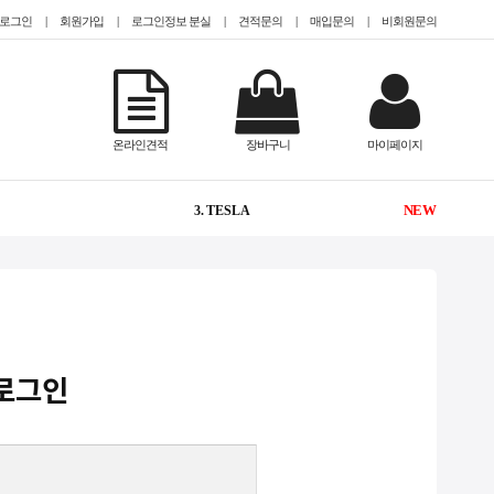
로그인
|
회원가입
|
로그인정보 분실
|
견적문의
|
매입문의
|
비회원문의
-
1. @EPYC
온라인견적
장바구니
마이페이지
2
2. @HDD 미장착
NEW
3. TESLA
1
4. @2.5인치(sff)
1
5. CISCO
NEW
6. #TeslaA100
로그인
NEW
7. #gpu서버임대
1
8. QUADRO