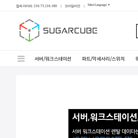
Select Language
▼
접속 아이피 :
216.73.216.180
|
모바일버전
|
서버/워크스테이션
파트/악세사리/스위치