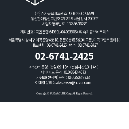
(주)슈가큐브네트웍스 · 대표이사 : 서중하
통신판매업신고번호 : 제2019-서울강서-2003호
사업자등록번호 : 132-86-36279
계좌번호 : 국민은행 649301-04-083906
(주)슈가큐브네트웍스
서울특별시 강서구 마곡중앙4로 18, B동 8층 815호(마곡동, 마곡그랑트윈타워)
대표전화 : 02-6741-2425 · 팩스 : 02-6741-2427
02-6741-2425
고객센터 운영 : 평일 09~18시 (점심시간 13~14시)
서버/파트 문의 :
010-8843-4673
가상화(젠서버) 문의 :
010-3503-8733
이메일 문의 :
saleserver@naver.com
Copyright © SUGARCUBE Corp. All Rights Reserved.