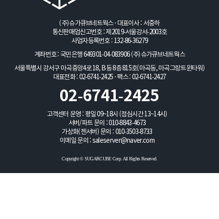
(주)슈가큐브네트웍스 · 대표이사 : 서중하
통신판매업신고번호 : 제2019-서울강서-2003호
사업자등록번호 : 132-86-36279
계좌번호 : 국민은행 649301-04-083906
(주)슈가큐브네트웍스
서울특별시 강서구 마곡중앙4로 18, B동 8층 815호(마곡동, 마곡그랑트윈타워)
대표전화 : 02-6741-2425 · 팩스 : 02-6741-2427
02-6741-2425
고객센터 운영 : 평일 09~18시 (점심시간 13~14시)
서버/파트 문의 :
010-8843-4673
가상화(젠서버) 문의 :
010-3503-8733
이메일 문의 :
saleserver@naver.com
Copyright © SUGARCUBE Corp. All Rights Reserved.