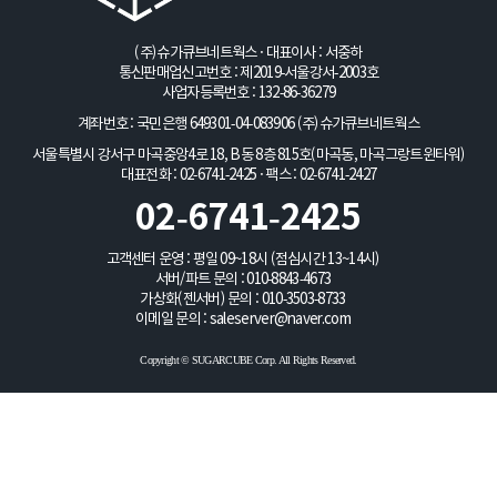
(주)슈가큐브네트웍스 · 대표이사 : 서중하
통신판매업신고번호 : 제2019-서울강서-2003호
사업자등록번호 : 132-86-36279
계좌번호 : 국민은행 649301-04-083906
(주)슈가큐브네트웍스
서울특별시 강서구 마곡중앙4로 18, B동 8층 815호(마곡동, 마곡그랑트윈타워)
대표전화 : 02-6741-2425 · 팩스 : 02-6741-2427
02-6741-2425
고객센터 운영 : 평일 09~18시 (점심시간 13~14시)
서버/파트 문의 :
010-8843-4673
가상화(젠서버) 문의 :
010-3503-8733
이메일 문의 :
saleserver@naver.com
Copyright © SUGARCUBE Corp. All Rights Reserved.