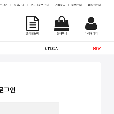
로그인
|
회원가입
|
로그인정보 분실
|
견적문의
|
매입문의
|
비회원문의
-
1. @EPYC
온라인견적
장바구니
마이페이지
2
2. @HDD 미장착
NEW
3. TESLA
1
4. @2.5인치(sff)
1
5. CISCO
NEW
6. #TeslaA100
로그인
NEW
7. #gpu서버임대
1
8. #2933y