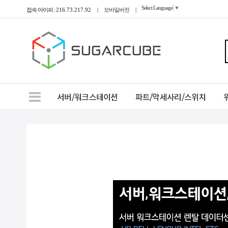
Select Language
▼
접속 아이피 :
216.73.217.92
|
모바일버전
|
서버/워크스테이션
파트/악세사리/스위치